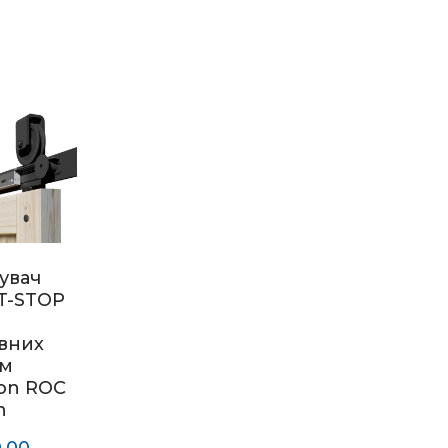
увач
T-STOP
вних
ем
on ROC
n
,00 