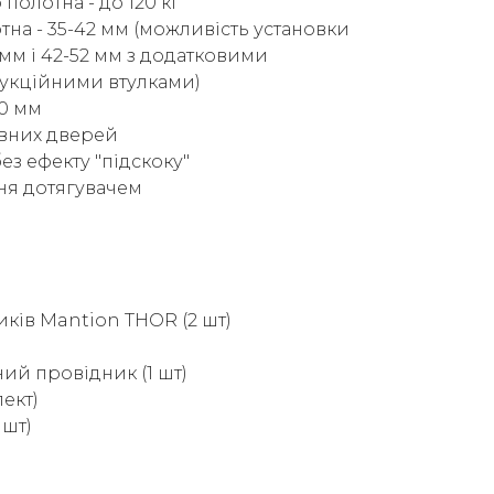
олотна - до 120 кг
на - 35-42 мм (можливість установки
мм і 42-52 мм з додатковими
укційними втулками)
0 мм
увних дверей
ез ефекту "підскоку"
я дотягувачем
иків Mantion THOR (2 шт)
ий провідник (1 шт)
лект)
 шт)