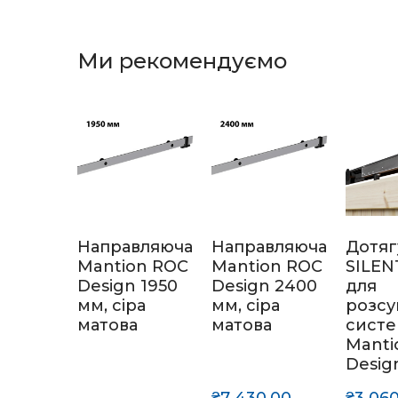
Ми рекомендуємо
Направляюча
Направляюча
Дотяг
Mantion ROC
Mantion ROC
SILEN
Design 1950
Design 2400
для
мм, сіра
мм, сіра
розсу
матова
матова
сист
Manti
Desig
₴7 430,00 
₴3 060