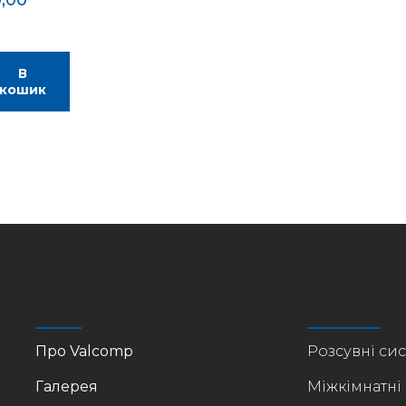
В
кошик
Про Valcomp
Розсувні си
Галерея
Міжкімнатні