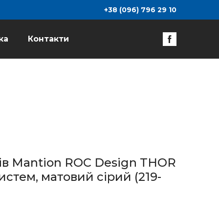
+38 (096) 796 29 10
ка
Контакти
ів Mantion ROC Design THOR
истем, матовий сірий
(219-