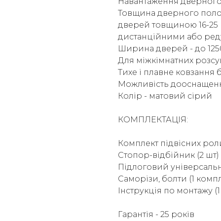
Навантаження дверного п
Товщина дверного полот
дверей товщиною 16-25 
дистанційними або ред
Ширина дверей - до 125
Для міжкімнатних розс
Тихе і плавне ковзання б
Можливість дооснащенн
Колір - матовий сірий
КОМПЛЕКТАЦІЯ:
Комплект підвісних рол
Стопор-відбійник (2 шт)
Підлоговий універсальн
Саморізи, болти (1 комп
Інструкція по монтажу (1
Гарантія - 25 років