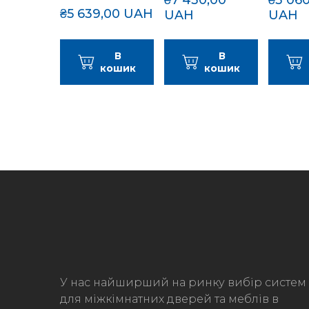
₴5 639,00 UAH
UAH
UAH
В
В
кошик
кошик
У нас найширший на ринку вибір систем
для міжкімнатних дверей та меблів в