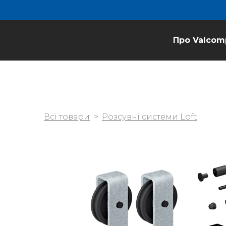
Про Valcom
Всі товари
Розсувні системи Loft