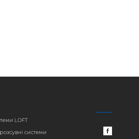
стеми LOFT
 розсувні системи