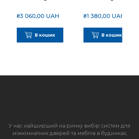
₴3 060,00 UAH
₴1 380,00 UAH
В кошик
В кошик
У нас найширший на ринку вибір систем для
міжкімнатних дверей та меблів в будинках,