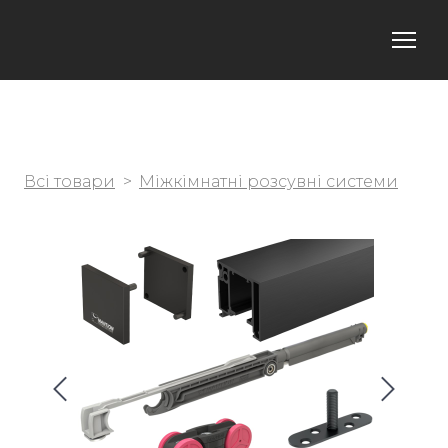
Всі товари
Міжкімнатні розсувні системи