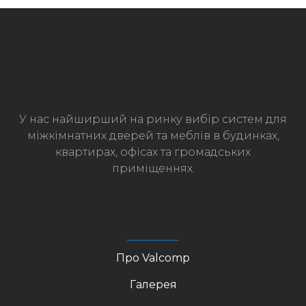
У нас найширший на ринку вибір систем для
міжкімнатних дверей та меблів в будинках,
квартирах, офісах та громадських
приміщеннях.
Про Valcomp
Галерея