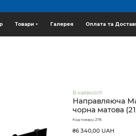
p
Товари
Галерея
Оплата та Достав
В наявності
Направляюча Ma
чорна матова
(21
Код товару 278
₴6 340,00 UAH