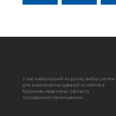
У нас найширший на ринку вибір систем
для міжкімнатних дверей та меблів в
будинках, квартирах, офісах та
громадських приміщеннях.