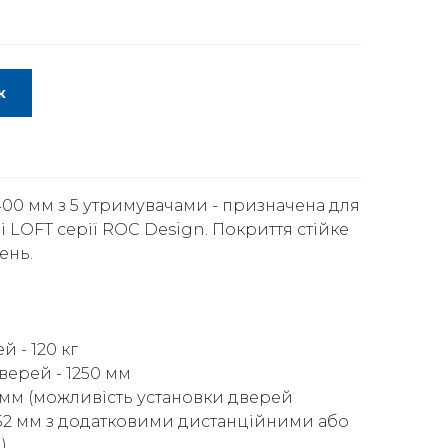
к
00 мм з 5 утримувачами - призначена для
і LOFT серії ROC Design. Покриття стійке
ень.
 - 120 кг
ерей - 1250 мм
 мм (можливість установки дверей
-52 мм з додатковими дистанційними або
)