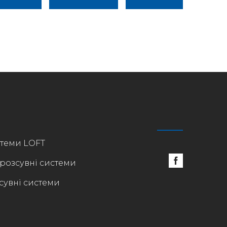
стеми LOFT
 розсувні системи
сувні системи