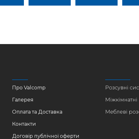
Про Valcomp
Розсувні си
Галерея
Міжкімнатні
Оплата та Доставка
Меблеві роз
Контакти
Договір публічної оферти