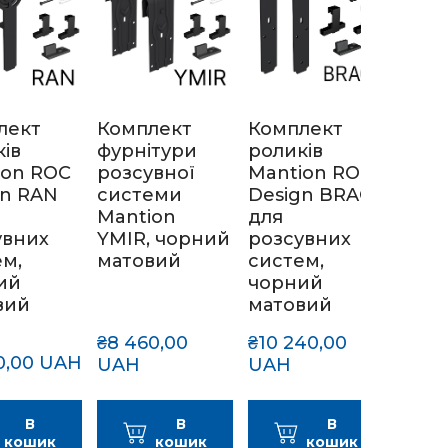
лект
Комплект
Комплект
Дотя
ів
фурнітури
роликів
SILE
ion ROC
розсувної
Mantion ROC
для
gn RAN
системи
Design BRAGI
розс
Mantion
для
сист
увних
YMIR, чорний
розсувних
Mant
ем,
матовий
систем,
Desi
ий
чорний
вий
матовий
₴8 460,00 
₴10 240,00 
₴3 06
0,00 UAH
UAH
UAH
UAH
В
В
В
кошик
кошик
кошик