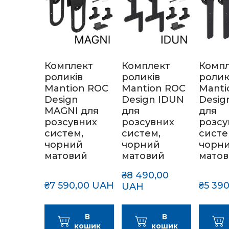
Комплект
Комплект
Комп
роликів
роликів
ролик
Mantion ROC
Mantion ROC
Manti
Design
Design IDUN
Desig
MAGNI для
для
для
розсувних
розсувних
розсу
систем,
систем,
систе
чорний
чорний
чорн
матовий
матовий
мато
₴8 490,00 
₴7 590,00 UAH
₴5 39
UAH
В
В
кошик
кошик