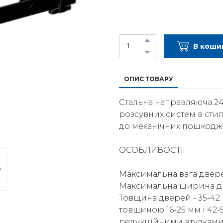
В коши
ОПИС ТОВАРУ
Стальна направляюча 24
розсувних систем в стил
до механічних пошкодж
ОСОБЛИВОСТІ:
Максимальна вага дверей
Максимальна ширина дв
Товщина дверей - 35-42
товщиною 16-25 мм і 42
редукційними втулками