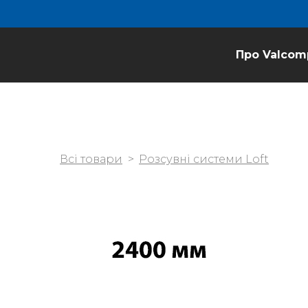
Про Valcom
Всі товари
Розсувні системи Loft