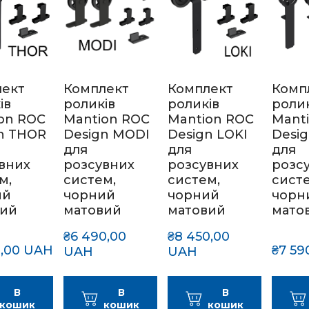
лект
Комплект
Комплект
Комп
ів
роликів
роликів
ролик
on ROC
Mantion ROC
Mantion ROC
Mant
n THOR
Design MODI
Design LOKI
Desi
для
для
для
вних
розсувних
розсувних
розс
м,
систем,
систем,
сист
ий
чорний
чорний
чорн
вий
матовий
матовий
мато
₴6 490,00 
₴8 450,00 
0,00 UAH
₴7 59
UAH
UAH
В
В
В
кошик
кошик
кошик