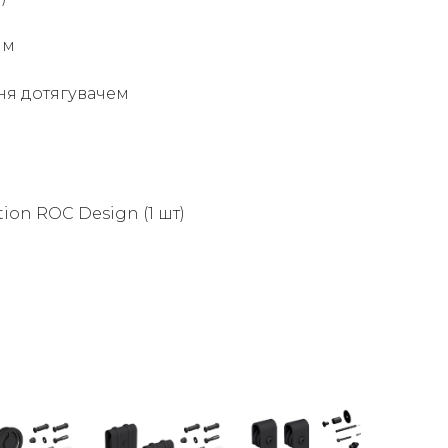
мм
я дотягувачем
on ROC Design (1 шт)