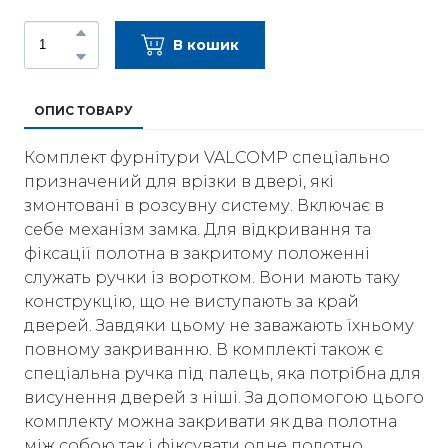
В кошик
ОПИС ТОВАРУ
Комплект фурнітури VALCOMP спеціально
призначений для врізки в двері, які
змонтовані в розсувну систему. Включає в
себе механізм замка. Для відкривання та
фіксації полотна в закритому положенні
служать ручки із воротком. Вони мають таку
конструкцію, що не виступають за край
дверей. Завдяки цьому не заважають їхньому
повному закриванню. В комплекті також є
спеціальна ручка під палець, яка потрібна для
висунення дверей з ніші. За допомогою цього
комплекту можна закривати як два полотна
між собою так і фіксувати одне полотно