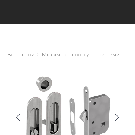
Всі товари
Міжкімнатні розсувні системи